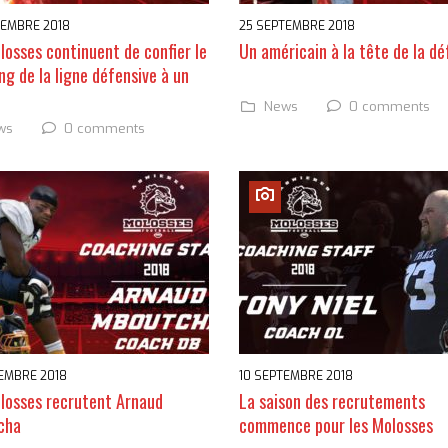
TEMBRE 2018
25 SEPTEMBRE 2018
losses continuent de confier le
Un américain à la tête de la d
ng de la ligne défensive à un
0 comments
News
0 comments
ws
TEMBRE 2018
10 SEPTEMBRE 2018
losses recrutent Arnaud
La saison des recrutements
cha
commence pour les Molosses