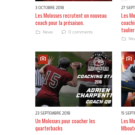
3 OCTOBRE 2018
27 SEP
Les Molosses recrutent un nouveau
Les Mo
coach pour la présaison.
coachi
taulier
0 comments
News
Ne
23 SEPTEMBRE 2018
15 SEP
Un Molosses pour coacher les
Les Mo
quarterbacks
Mbout