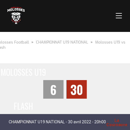
losses Football
>
CHAMPIONNAT U19 NATIONAL
>
Molosses U19 vs
ash
MOLOSSES U19
6
30
FLASH
La
CHAMPIONNAT U19 NATIONAL - 30 avril 2022 - 20h00
Courneuve