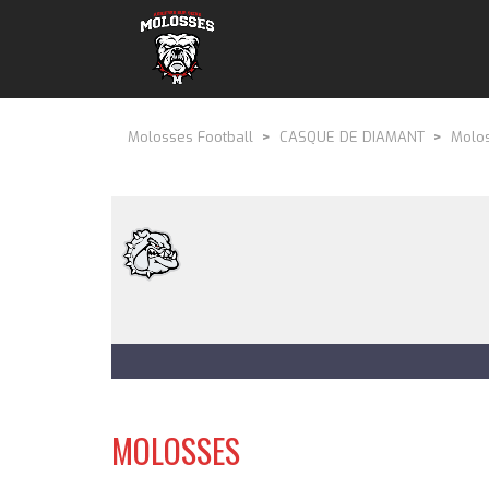
Molosses Football
>
CASQUE DE DIAMANT
>
Molos
MOLOSSES