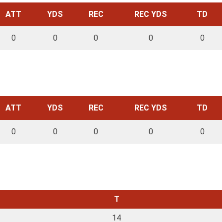
ATT
YDS
REC
REC YDS
TD
0
0
0
0
0
ATT
YDS
REC
REC YDS
TD
0
0
0
0
0
T
14