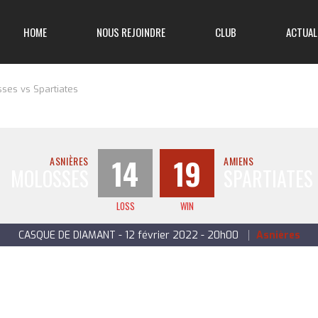
HOME
NOUS REJOINDRE
CLUB
ACTUAL
ses vs Spartiates
14
19
ASNIÈRES
AMIENS
MOLOSSES
SPARTIATES
LOSS
WIN
CASQUE DE DIAMANT - 12 février 2022 - 20h00
Asnières