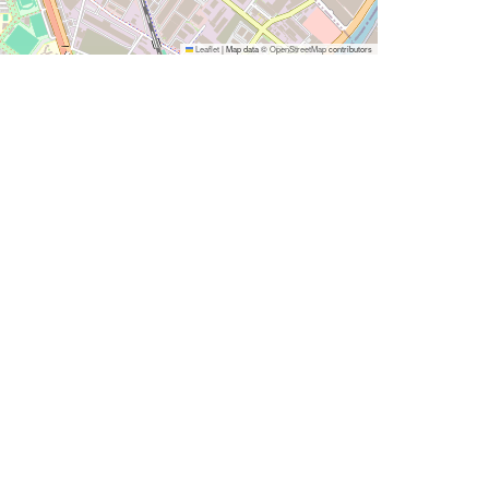
Leaflet
|
Map data ©
OpenStreetMap
contributors