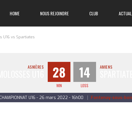
HOME
NOUS REJOINDRE
CLUB
ACTUAL
 U16 vs Spartiates
28
14
ASNIÈRES
AMIENS
MOLOSSES U16
SPARTIAT
WIN
LOSS
CHAMPIONNAT U16 - 26 mars 2022 - 16h00
Fontenay-sous-boi