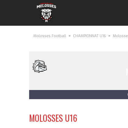
Molosses Football
>
CHAMPIONNAT U16
>
Molosses
MOLOSSES U16