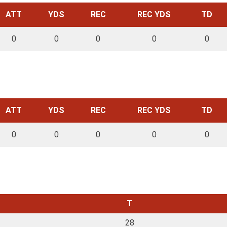
ATT
YDS
REC
REC YDS
TD
0
0
0
0
0
ATT
YDS
REC
REC YDS
TD
0
0
0
0
0
T
28