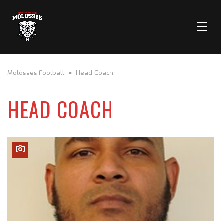
Molosses Football
>
Head Coach
HEAD COACH