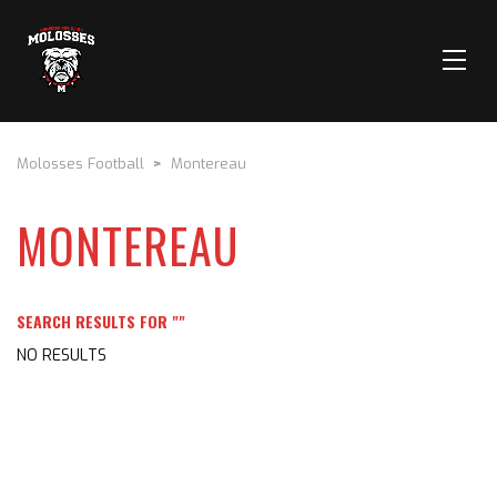
Molosses Football
>
Montereau
MONTEREAU
SEARCH RESULTS FOR ""
NO RESULTS