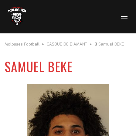
Molosses Football
>
CASQUE DE DIAMANT
>
8
Samuel BEKE
SAMUEL BEKE